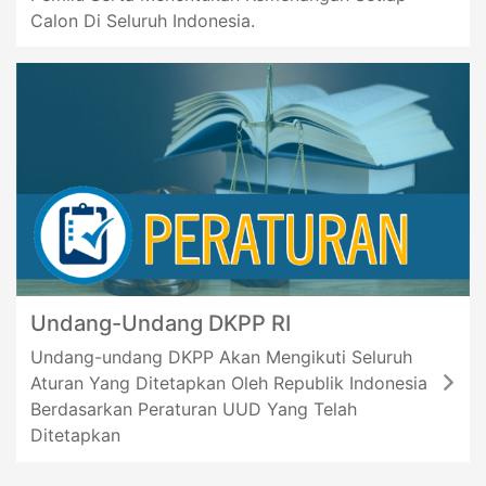
Calon Di Seluruh Indonesia.
Kabupaten Parigi Moutong serta Ketua dan Anggota
KPU Provinsi Sulawesi Tengah
No. 236 Tahun 2024 Ichlas, Ketua KPU Kabupaten
Pangkajene dan Kepulauan
Undang-Undang DKPP RI
Undang-undang DKPP Akan Mengikuti Seluruh
Aturan Yang Ditetapkan Oleh Republik Indonesia
Berdasarkan Peraturan UUD Yang Telah
Ditetapkan